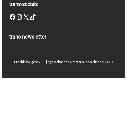
trans-socials
Facebook
Instagram
X
TikTok
trans-newsletter
Freebirds Agency – Élj egy szabadabb életet freelancerként!
© 2024